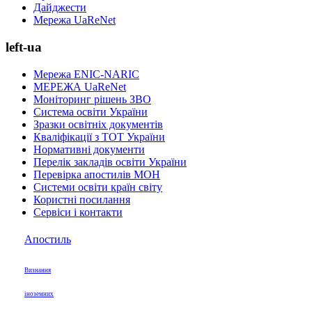
Дайджести
Мережа UaReNet
left-ua
Мережа ENIC-NARIC
МЕРЕЖА UaReNet
Моніторинг рішень ЗВО
Система освіти України
Зразки освітніх документів
Кваліфікації з ТОТ України
Нормативні документи
Перелік закладів освіти України
Перевірка апостилів МОН
Системи освіти країн світу
Користні посилання
Сервіси і контакти
Апостиль
Визнання
іноземних