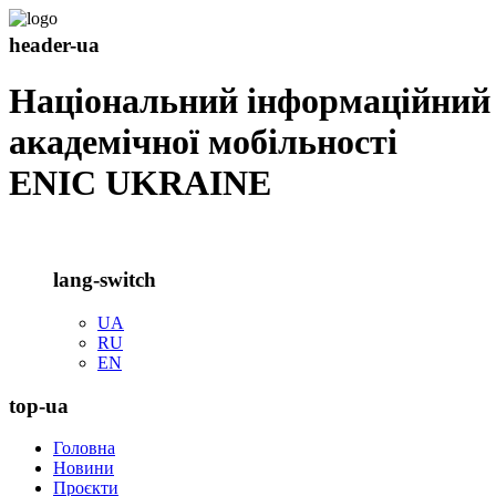
header-ua
Національний інформаційний
академічної мобільності
ENIC UKRAINE
lang-switch
UA
RU
EN
top-ua
Головна
Новини
Проєкти