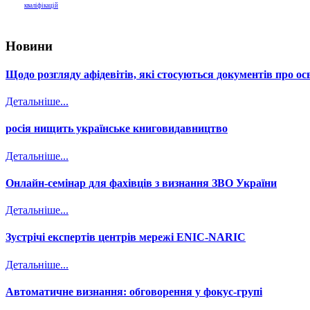
кваліфікацій
Новини
Щодо розгляду афідевітів, які стосуються документів про осв
Детальніше...
росія нищить українське книговидавництво
Детальніше...
Онлайн-семінар для фахівців з визнання ЗВО України
Детальніше...
Зустрічі експертів центрів мережі ENIC-NARIC
Детальніше...
Автоматичне визнання: обговорення у фокус-групі