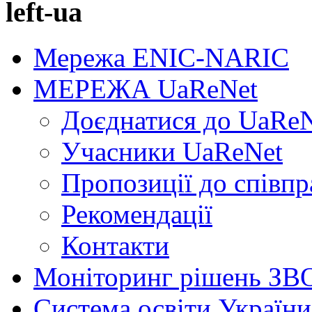
left-ua
Мережа ENIC-NARIC
МЕРЕЖА UaReNet
Доєднатися до UaRe
Учасники UaReNet
Пропозиції до співпр
Рекомендації
Контакти
Моніторинг рішень ЗВ
Система освіти України