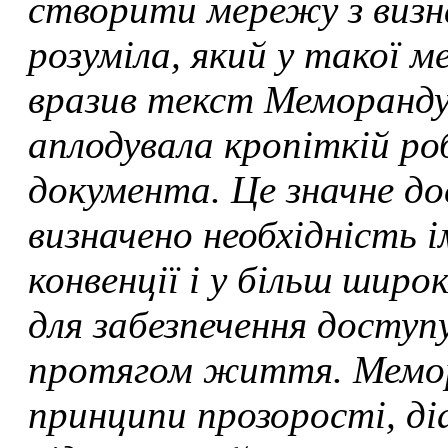
створити мережу з визн
розуміла, який у такої 
вразив текст Меморандум
аплодувала кропіткій ро
документа. Це значне до
визначено необхідність 
конвенції і у більш широ
для забезпечення доступу
протягом життя. Мемо
принципи прозорості, діа