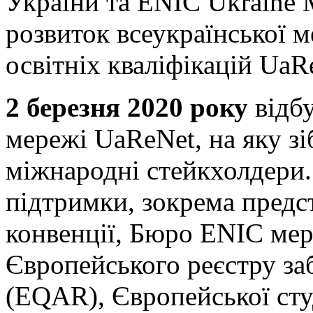
України та ENIC Ukraine
розвиток всеукраїнської м
освітніх кваліфікацій UaR
2 березня 2020 року
відб
мережі UaReNet, на яку зі
міжнародні стейкхолдери.
підтримки, зокрема предс
конвенції, Бюро ENIC ме
Європейського реєстру заб
(EQAR), Європейської сту