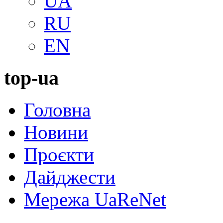
UA
RU
EN
top-ua
Головна
Новини
Проєкти
Дайджести
Мережа UaReNet