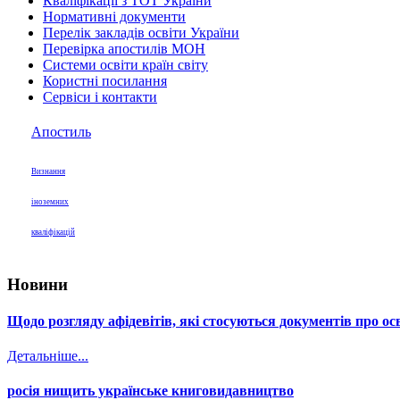
Кваліфікації з ТОТ України
Нормативні документи
Перелік закладів освіти України
Перевірка апостилів МОН
Системи освіти країн світу
Користні посилання
Сервіси і контакти
Апостиль
Визнання
іноземних
кваліфікацій
Новини
Щодо розгляду афідевітів, які стосуються документів про осв
Детальніше...
росія нищить українське книговидавництво