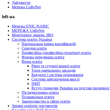
Дайджести
Мережа UaReNet
left-ua
Мережа ENIC-NARIC
МЕРЕЖА UaReNet
Моніторинг рішень ЗВО
Система освіти України
Національна рамка кваліфікацій
Середня освіта
Професійна (професійно-технічна) освіта
Фахова передвища освіта
Вища освіта
Рівні та ступені вищої освіти
Типи навчальних закладів
Кредити і система оцінювання
Система забезпечення якості
НМТ
Вступ громадян України на підставі іноземно
Післядипломна освіта
Позашкільна освіта
Законодавство в сфері освіти
Зразки освітніх документів