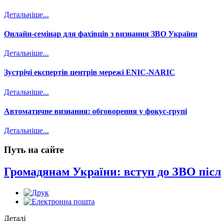
Детальніше...
Онлайн-семінар для фахівців з визнання ЗВО України
Детальніше...
Зустрічі експертів центрів мережі ENIC-NARIC
Детальніше...
Автоматичне визнання: обговорення у фокус-групі
Детальніше...
Путь на сайте
Громадянам України: вступ до ЗВО післ
Деталі