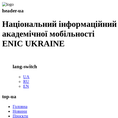
header-ua
Національний інформаційний
академічної мобільності
ENIC UKRAINE
lang-switch
UA
RU
EN
top-ua
Головна
Новини
Проєкти