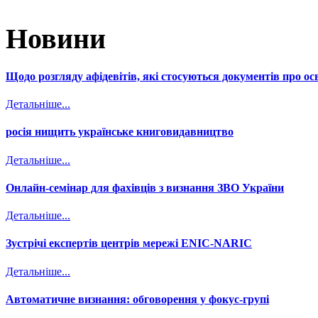
Новини
Щодо розгляду афідевітів, які стосуються документів про осв
Детальніше...
росія нищить українське книговидавництво
Детальніше...
Онлайн-семінар для фахівців з визнання ЗВО України
Детальніше...
Зустрічі експертів центрів мережі ENIC-NARIC
Детальніше...
Автоматичне визнання: обговорення у фокус-групі