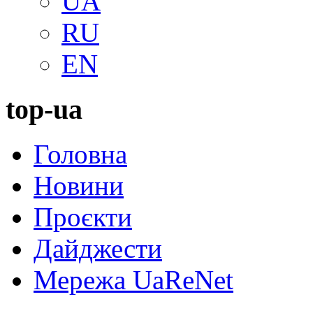
UA
RU
EN
top-ua
Головна
Новини
Проєкти
Дайджести
Мережа UaReNet