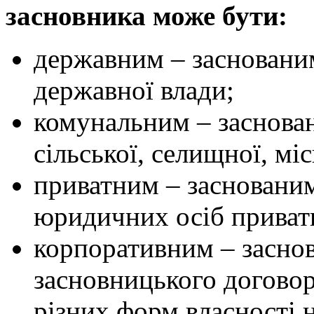
засновника може бути:
державним – засновани
державної влади;
комунальним – заснова
сільської, селищної, міс
приватним – засновани
юридичних осіб приват
корпоративним – засно
засновницького догово
різних форм власності 