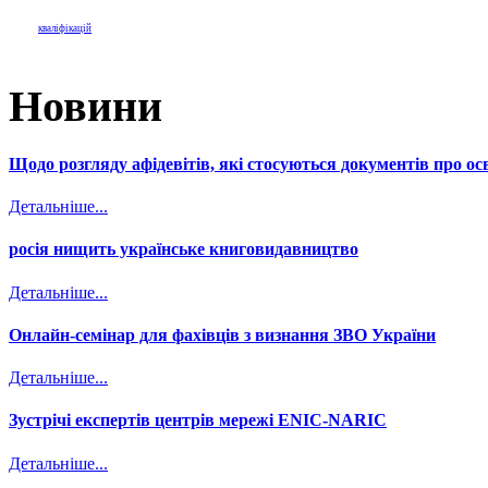
кваліфікацій
Новини
Щодо розгляду афідевітів, які стосуються документів про осв
Детальніше...
росія нищить українське книговидавництво
Детальніше...
Онлайн-семінар для фахівців з визнання ЗВО України
Детальніше...
Зустрічі експертів центрів мережі ENIC-NARIC
Детальніше...