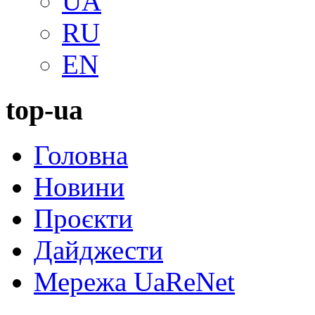
UA
RU
EN
top-ua
Головна
Новини
Проєкти
Дайджести
Мережа UaReNet