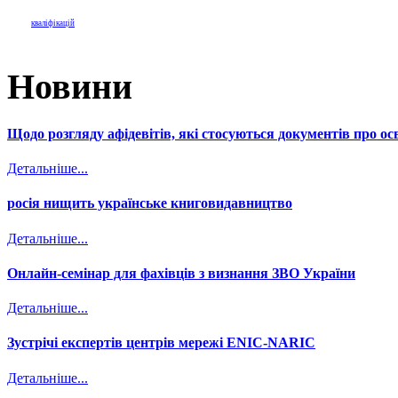
кваліфікацій
Новини
Щодо розгляду афідевітів, які стосуються документів про осв
Детальніше...
росія нищить українське книговидавництво
Детальніше...
Онлайн-семінар для фахівців з визнання ЗВО України
Детальніше...
Зустрічі експертів центрів мережі ENIC-NARIC
Детальніше...