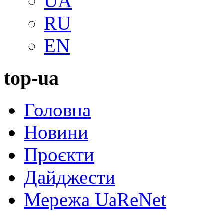
UA
RU
EN
top-ua
Головна
Новини
Проєкти
Дайджести
Мережа UaReNet