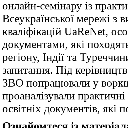
онлайн-семінару із практ
Всеукраїнської мережі з в
кваліфікацій UaReNet, ос
документами, які походят
регіону, Індії та Туреччин
запитання. Під керівництв
ЗВО попрацювали у воркш
проаналізували практичні 
освітніх документів, які 
Ознайомтеся із матеріал