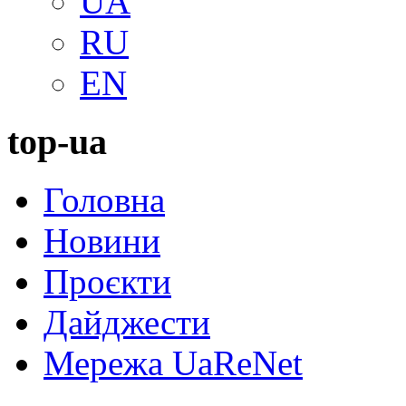
UA
RU
EN
top-ua
Головна
Новини
Проєкти
Дайджести
Мережа UaReNet