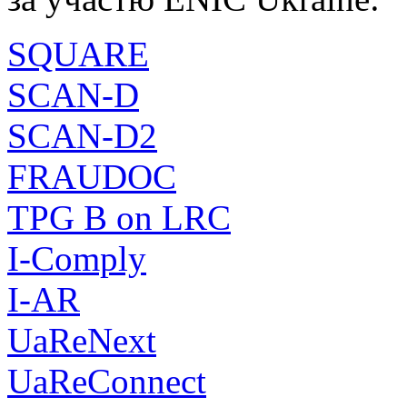
SQUARE
SCAN-D
SCAN-D2
FRAUDOC
TPG B on LRC
I-Comply
I-AR
UaReNext
UaReConnect