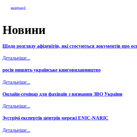
кваліфікацій
Новини
Щодо розгляду афідевітів, які стосуються документів про осв
Детальніше...
росія нищить українське книговидавництво
Детальніше...
Онлайн-семінар для фахівців з визнання ЗВО України
Детальніше...
Зустрічі експертів центрів мережі ENIC-NARIC
Детальніше...