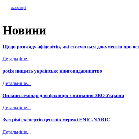
кваліфікацій
Новини
Щодо розгляду афідевітів, які стосуються документів про осв
Детальніше...
росія нищить українське книговидавництво
Детальніше...
Онлайн-семінар для фахівців з визнання ЗВО України
Детальніше...
Зустрічі експертів центрів мережі ENIC-NARIC
Детальніше...