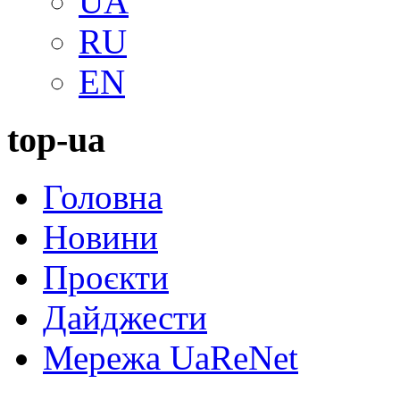
UA
RU
EN
top-ua
Головна
Новини
Проєкти
Дайджести
Мережа UaReNet