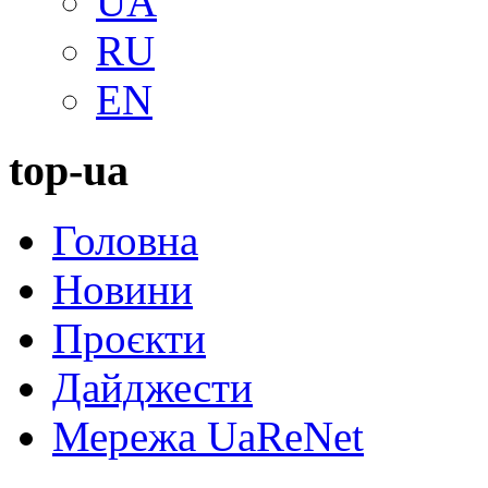
UA
RU
EN
top-ua
Головна
Новини
Проєкти
Дайджести
Мережа UaReNet