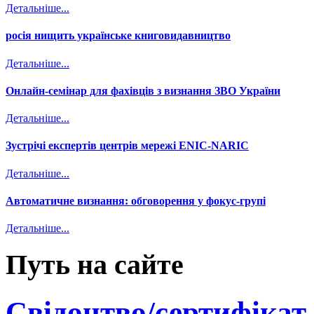
Детальніше...
росія нищить українське книговидавництво
Детальніше...
Онлайн-семінар для фахівців з визнання ЗВО України
Детальніше...
Зустрічі експертів центрів мережі ENIC-NARIC
Детальніше...
Автоматичне визнання: обговорення у фокус-групі
Детальніше...
Путь на сайте
Свідоцтво/сертифікат