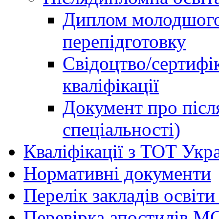
Диплом молодшого 
перепідготовку
Свідоцтво/сертифі
кваліфікації
Документ про післ
спеціальності)
Кваліфікації з ТОТ Укр
Нормативні документи
Перелік закладів освіти
Перевірка апостилів М