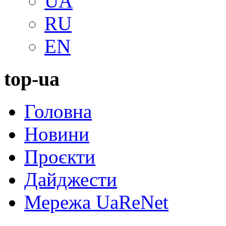
UA
RU
EN
top-ua
Головна
Новини
Проєкти
Дайджести
Мережа UaReNet