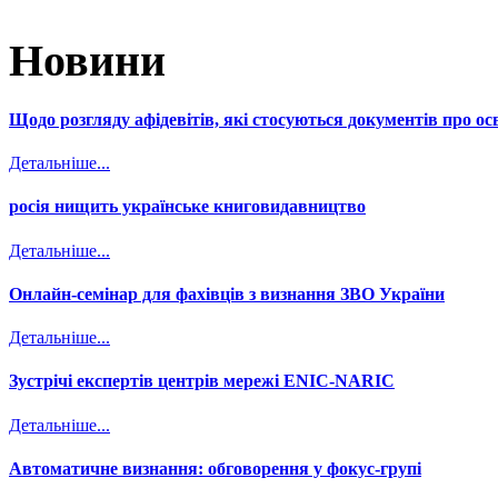
Новини
Щодо розгляду афідевітів, які стосуються документів про осв
Детальніше...
росія нищить українське книговидавництво
Детальніше...
Онлайн-семінар для фахівців з визнання ЗВО України
Детальніше...
Зустрічі експертів центрів мережі ENIC-NARIC
Детальніше...
Автоматичне визнання: обговорення у фокус-групі